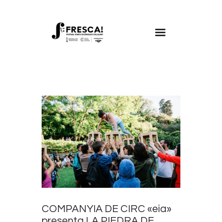
FRESCA!
Programa
Informació d’interés
Contacte
VAL
COMPANYIA DE CIRC «eia»
presenta LA PIEDRA DE