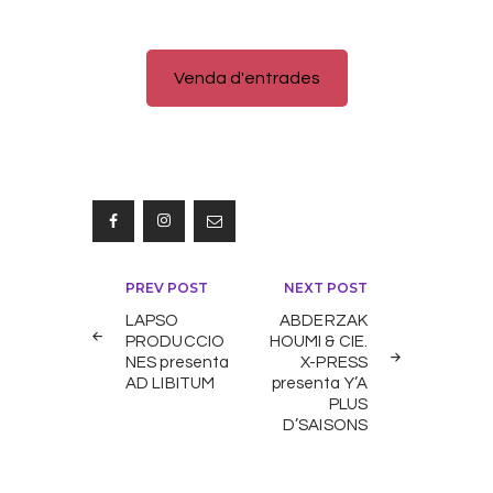
Venda d'entrades
Navegació
PREV POST
NEXT POST
d'entrades
LAPSO
ABDERZAK
PRODUCCIO
HOUMI & CIE.
NES presenta
X-PRESS
AD LIBITUM
presenta Y’A
PLUS
D’SAISONS