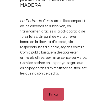
MADERA
La Pedra de Fusta
és un lloc compartit
on les escenes se succeïxen, es
transformen gràcies a la col·laboració de
tots i totes. Un punt de vista diferent
basat en la llibertat d’elecció, o la
responsabilitat d’elecció, segons es mire.
Com a públic busquem desaparéixer,
entre els altres, per mirar sense ser vistos.
Com les pedres en un penya-segat que
es colpegen fins a mimetitzar-se, fins i tot
les que no són de pedra.
Fitxa