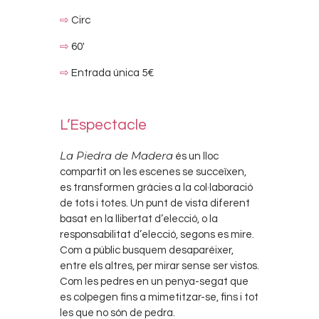
⇨
Circ
⇨
60′
⇨
Entrada única 5€
L’Espectacle
La Piedra de Madera
és un lloc
compartit on les escenes se succeïxen,
es transformen gràcies a la col·laboració
de tots i totes. Un punt de vista diferent
basat en la llibertat d’elecció, o la
responsabilitat d’elecció, segons es mire.
Com a públic busquem desaparéixer,
entre els altres, per mirar sense ser vistos.
Com les pedres en un penya-segat que
es colpegen fins a mimetitzar-se, fins i tot
les que no són de pedra.