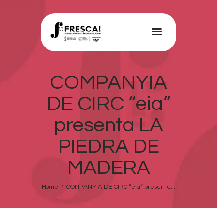
FRESCA!
Programa
COMPANYIA
Informació d’interés
DE CIRC “eia”
Contacte
presenta LA
VAL
PIEDRA DE
MADERA
Home
COMPANYIA DE CIRC “eia” presenta...