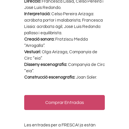
Direcció:
Francesca Lissia, Celso Pereira i
José Luis Redondo.
Interpretació:
Celso Pereira Arizaga:
acròbata portor i malabarista; Francesca
Lissia: acròbata àgil; José Luis Redondo:
pallaso i equilibrista.
Creació sonora:
Fratziscu Medda
“Arrogalla”.
Vestuari:
Olga Arizaga, Companyia de
Circ “eia”.
Disseny escenografia:
Companyia de Circ
“eia”.
Construcció escenografia:
Joan Soler.
Comprar Entradas
Les entrades per a FRESCA! ja están