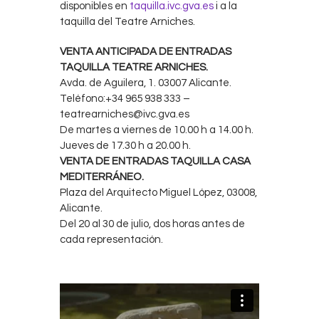
disponibles en
taquilla.ivc.gva.es
i a la
taquilla del Teatre Arniches.
VENTA ANTICIPADA DE ENTRADAS
TAQUILLA TEATRE ARNICHES.
Avda. de Aguilera, 1. 03007 Alicante.
Teléfono:+34 965 938 333 –
teatrearniches@ivc.gva.es
De martes a viernes de 10.00 h a 14.00 h.
Jueves de 17.30 h a 20.00 h.
VENTA DE ENTRADAS TAQUILLA CASA
MEDITERRÁNEO.
Plaza del Arquitecto Miguel López, 03008,
Alicante.
Del 20 al 30 de julio, dos horas antes de
cada representación.