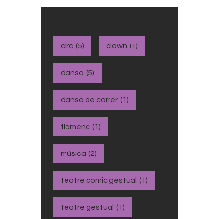
circ
(5)
clown
(1)
dansa
(5)
dansa de carrer
(1)
flamenc
(1)
música
(2)
teatre còmic gestual
(1)
teatre gestual
(1)