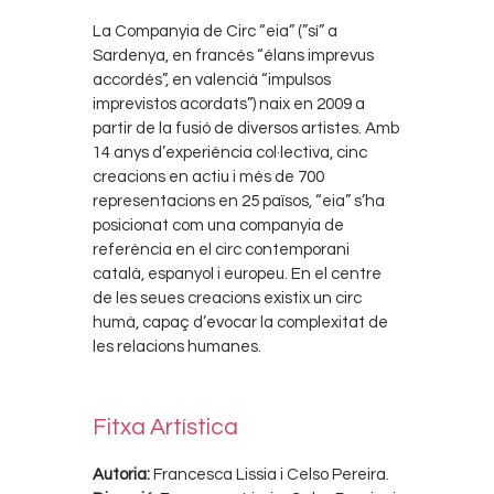
La Companyia de Circ “eia” (”sí” a
Sardenya, en francés “élans imprevus
accordés”, en valencià “impulsos
imprevistos acordats”) naix en 2009 a
partir de la fusió de diversos artistes. Amb
14 anys d’experiència col·lectiva, cinc
creacions en actiu i més de 700
representacions en 25 països, “eia” s’ha
posicionat com una companyia de
referència en el circ contemporani
català, espanyol i europeu. En el centre
de les seues creacions existix un circ
humà, capaç d’evocar la complexitat de
les relacions humanes.
Fitxa Artística
Autoria:
Francesca Lissia i Celso Pereira.