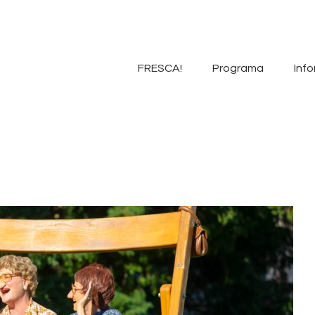
FRESCA!
Programa
FRESCA!
Programa
Info
Informació d’interés
Contacte
VAL