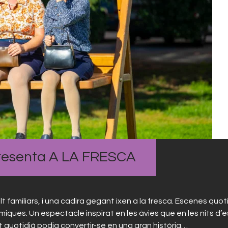
resenta A LA FRESCA
 familiars, i una cadira gegant ixen a la fresca. Escenes quoti
ques. Un espectacle inspirat en les àvies que en les nits d’es
 quotidià podia convertir-se en una gran història…