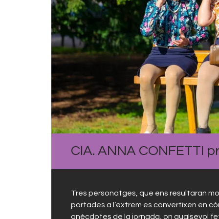
CIA. ANNA CONFETTI p
Tres personatges, que ens resultaran molt
portades a l’extrem es convertixen en còmi
anècdotes de la jornada, on qualsevol fet