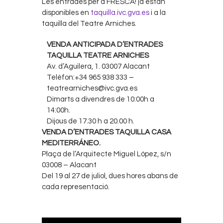
Les entrades per a FRESCA! ja están
disponibles en
taquilla.ivc.gva.es
i a la
taquilla del Teatre Arniches.
VENDA ANTICIPADA D’ENTRADES
TAQUILLA TEATRE ARNICHES
Av. d’Aguilera, 1. 03007 Alacant
Telèfon:+34 965 938 333 –
teatrearniches@ivc.gva.es
Dimarts a divendres de 10:00h a
14:00h.
Dijous de 17.30 h a 20.00 h.
VENDA D’ENTRADES TAQUILLA CASA
MEDITERRÁNEO.
Plaça de l’Arquitecte Miguel López, s/n
03008 – Alacant
Del 19 al 27 de juliol, dues hores abans de
cada representació.