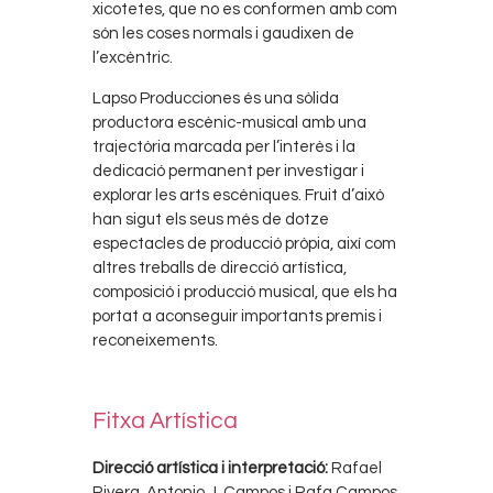
xicotetes, que no es conformen amb com
són les coses normals i gaudixen de
l’excèntric.
Lapso Producciones és una sòlida
productora escènic-musical amb una
trajectòria marcada per l’interès i la
dedicació permanent per investigar i
explorar les arts escèniques.
Fruit d’això
han sigut els seus més de dotze
espectacles de producció pròpia, així com
altres treballs de direcció artística,
composició i producció musical, que els ha
portat a aconseguir importants premis i
reconeixement
s.
Fitxa Artística
Direcció artística i interpretació:
Rafael
Rivera, Antonio J. Campos i Rafa Campos