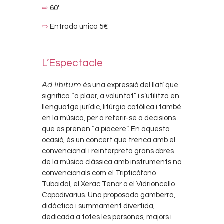
⇨
60′
⇨
Entrada única 5€
L’Espectacle
Ad libitum
és una expressió del llatí que
significa “a plaer, a voluntat” i s’utilitza en
llenguatge jurídic, litúrgia catòlica i també
en la música, per a referir-se a decisions
que es prenen “a piacere”. En aquesta
ocasió, és un concert que trenca amb el
convencional i reinterpreta grans obres
de la música clàssica amb instruments no
convencionals com el Tripticófono
Tuboidal, el Xerac Tenor o el Vidrioncello
Copodivarius. Una proposada gamberra,
didàctica i summament divertida,
dedicada a totes les persones, majors i