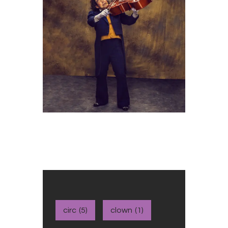
circ
(5)
clown
(1)