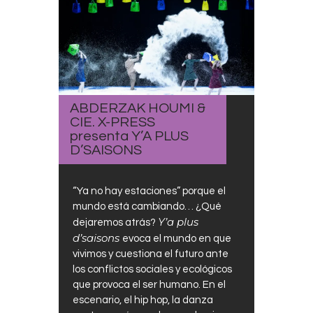
ABDERZAK HOUMI &
CIE. X-PRESS
presenta Y’A PLUS
D’SAISONS
“Ya no hay estaciones” porque el
mundo está cambiando… ¿Qué
Y’a plus
dejaremos atrás?
d’saisons
evoca el mundo en que
vivimos y cuestiona el futuro ante
los conflictos sociales y ecológicos
que provoca el ser humano. En el
escenario, el hip hop, la danza