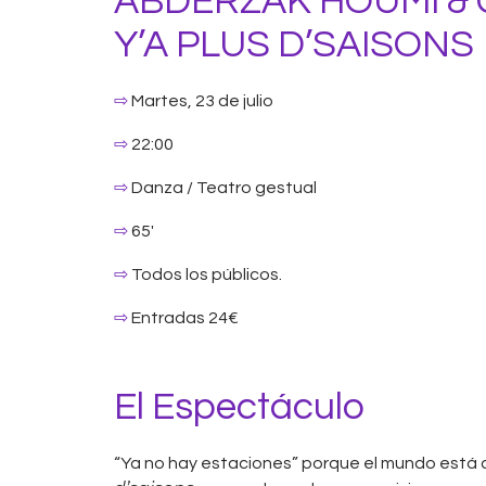
ABDERZAK HOUMI & C
Y’A PLUS D’SAISONS
⇨
Martes, 23 de julio
⇨
22:00
⇨
Danza / Teatro gestual
⇨
65′
⇨
Todos los públicos.
⇨
Entradas 24€
El Espectáculo
“Ya no hay estaciones” porque el mundo est