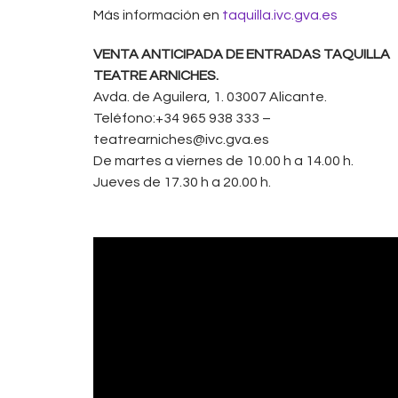
Más información en
taquilla.ivc.gva.es
VENTA ANTICIPADA DE ENTRADAS TAQUILLA
TEATRE ARNICHES.
Avda. de Aguilera, 1. 03007 Alicante.
Teléfono:+34 965 938 333 –
teatrearniches@ivc.gva.es
De martes a viernes de 10.00 h a 14.00 h.
Jueves de 17.30 h a 20.00 h.