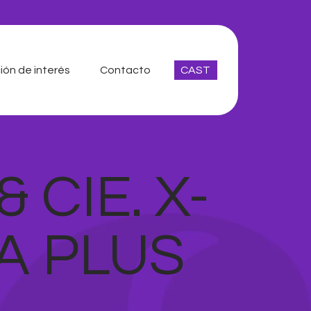
ión de interés
Contacto
CAST
CIE. X-
’A PLUS