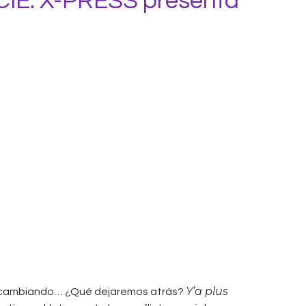
IE. X-PRESS presenta
Y’a plus
á cambiando… ¿Qué dejaremos atrás?