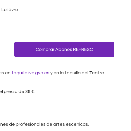
 Lelièvre
Comprar Abonos REFRESC
les en
taquilla.ivc.gva.es
y en la taquilla del Teatre
l precio de 36 €.
nes de profesionales de artes escénicas.