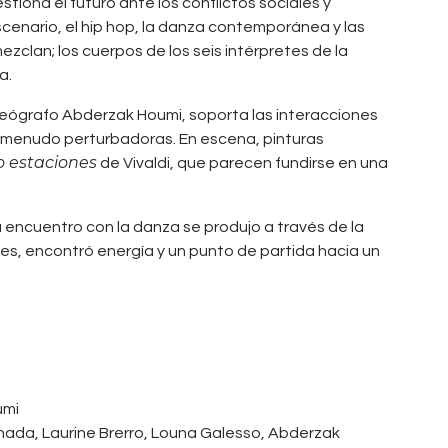
tiona el futuro ante los conflictos sociales y
cenario, el hip hop, la danza contemporánea y las
ezclan; los cuerpos de los seis intérpretes de la
a.
oreógrafo Abderzak Houmi, soporta las interacciones
 a menudo perturbadoras. En escena, pinturas
o estaciones
de Vivaldi, que parecen fundirse en una
su encuentro con la danza se produjo a través de la
ites, encontró energía y un punto de partida hacia un
umi
ada, Laurine Brerro, Louna Galesso, Abderzak