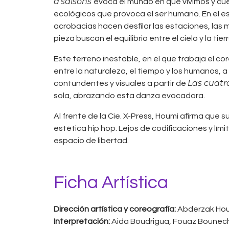
d’saisons
evoca el mundo en que vivimos y cues
ecológicos que provoca el ser humano. En el es
acrobacias hacen desfilar las estaciones, las m
pieza buscan el equilibrio entre el cielo y la tierr
Este terreno inestable, en el que trabaja el c
entre la naturaleza, el tiempo y los humanos,
Las cuatr
contundentes y visuales a partir de
sola, abrazando esta danza evocadora.
Al frente de la Cie. X-Press, Houmi afirma que 
estética hip hop. Lejos de codificaciones y lím
espacio de libertad.
Ficha Artística
Dirección artística y coreografía:
Abderzak Ho
Interpretación:
Aida Boudrigua, Fouaz Bounech