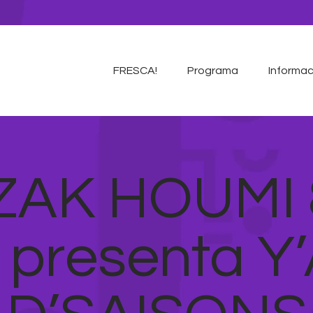
FRESCA!
Programa
FRESCA!
Programa
Informac
Información de interés
Contacto
CAST
AK HOUMI & 
presenta Y