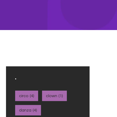
circo
(4)
clown
(1)
danza
(4)