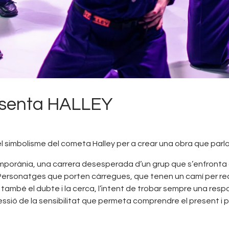
senta HALLEY
 el simbolisme del cometa Halley per a crear una obra que par
orània, una carrera desesperada d’un grup que s’enfronta a
ersonatges que porten càrregues, que tenen un camí per recó
també el dubte i la cerca, l’intent de trobar sempre una respo
sió de la sensibilitat que permeta comprendre el present i pr