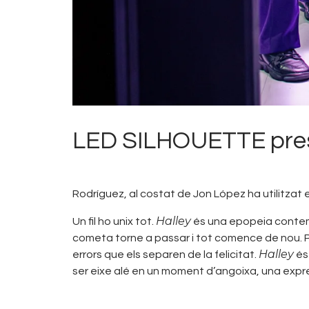
LED SILHOUETTE pre
Rodríguez, al costat de Jon López ha utilitzat
Halley
Un fil ho unix tot.
és una epopeia contemp
cometa torne a passar i tot comence de nou. P
Halley
errors que els separen de la felicitat.
és 
ser eixe alé en un moment d’angoixa, una expres