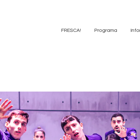
FRESCA!
Programa
FRESCA!
Programa
Info
Informació d’interés
Contacte
VAL