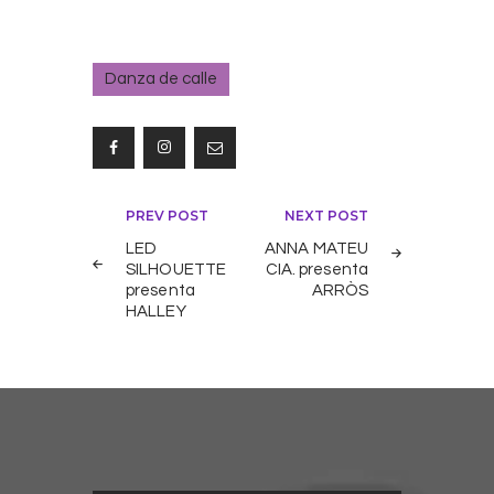
Danza de calle
Navegación
PREV POST
NEXT POST
de
LED
ANNA MATEU
SILHOUETTE
CIA. presenta
entradas
presenta
ARRÒS
HALLEY